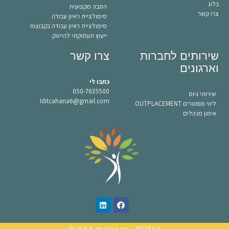
בלוג
הסבה מקצועית
צרו קשר
סימולציית ראיון עבודה
סימולציית ראיון עבודה בקבוצות
ייעוץ תעסוקתי להייטק
שירותים לחברות
צרו קשר
וארגונים
כתבו לי
050-7635500
שירותי גיוס
Iditcahana6@gmail.com
ליווי מפוטרים OUTPLACEMENT
אימון מנהלים
Build & design by –
WP4All